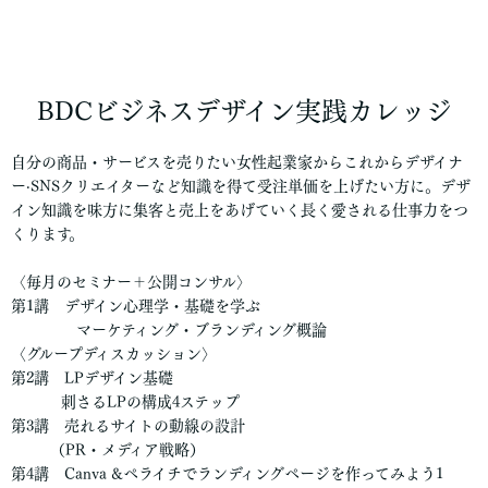
BDCビジネスデザイン実践カレッジ
自分の商品・サービスを売りたい女性起業家からこれからデザイナ
ー·SNSクリエイターなど知識を得て受注単価を上げたい方に。デザ
イン知識を味方に集客と売上をあげていく長く愛される仕事力をつ
くります。
〈毎月のセミナー＋公開コンサル〉
第1講 デザイン心理学・基礎を学ぶ
マーケティング・ブランディング概論
〈グループディスカッション〉
第2講 LPデザイン基礎
刺さるLPの構成4ステップ
第3講 売れるサイトの動線の設計
（PR・メディア戦略）
第4講 Canva &ペライチでランディングページを作ってみよう1