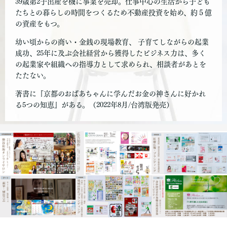
39歳第2子出産を機に事業を売却。仕事中心の生活から子ども
たちとの暮らしの時間をつくるため不動産投資を始め、約５億
の資産をもつ。
幼い頃からの商い・金銭の現場教育、 子育てしながらの起業
成功、25年に及ぶ会社経営から獲得したビジネス力は、多く
の起業家や組織への指導力として求められ、相談者があとを
たたない。
著書に『京都のおばあちゃんに学んだお金の神さんに好かれ
る5つの知恵』がある。（2022年8月/台湾版発売）