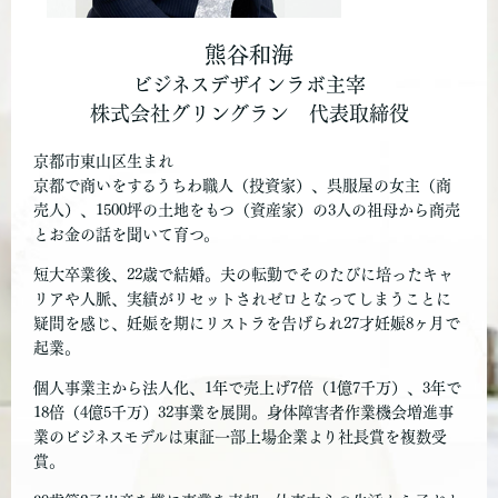
熊谷和海
ビジネスデザインラボ主宰
株式会社グリングラン 代表取締役
京都市東山区生まれ
京都で商いをするうちわ職人（投資家）、呉服屋の女主（商
売人）、1500坪の土地をもつ（資産家）の3人の祖母から商売
とお金の話を聞いて育つ。
短大卒業後、22歳で結婚。夫の転勤でそのたびに培ったキャ
リアや人脈、実績がリセットされゼロとなってしまうことに
疑問を感じ、妊娠を期にリストラを告げられ27才妊娠8ヶ月で
起業。
個人事業主から法人化、1年で売上げ7倍（1億7千万）、3年で
18倍（4億5千万）32事業を展開。身体障害者作業機会増進事
業のビジネスモデルは東証一部上場企業より社長賞を複数受
賞。