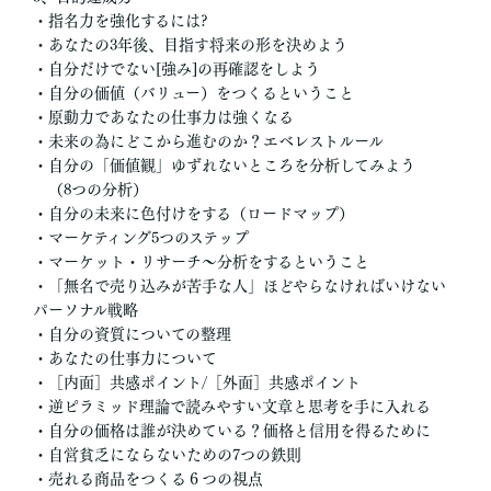
・指名力を強化するには?
・あなたの3年後、目指す将来の形を決めよう
・自分だけでない[強み]の再確認をしよう
・自分の価値（バリュー）をつくるということ
・原動力であなたの仕事力は強くなる
・未来の為にどこから進むのか？エベレストルール
・自分の「価値観」ゆずれないところを分析してみよう
（8つの分析）
・自分の未来に色付けをする（ロードマップ）
・マーケティング5つのステップ
・マーケット・リサーチ〜分析をするということ
・「無名で売り込みが苦手な人」ほどやらなければいけない
パーソナル戦略
・自分の資質についての整理
・あなたの仕事力について
・［内面］共感ポイント/［外面］共感ポイント
・逆ピラミッド理論で読みやすい文章と思考を手に入れる
・自分の価格は誰が決めている？価格と信用を得るために
・自営貧乏にならないための7つの鉄則
・売れる商品をつくる６つの視点