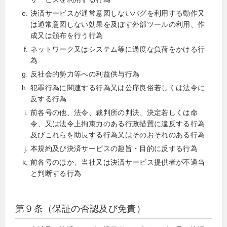
決済サービスが通常意図しないバグを利用する動作又
は通常意図しない効果を及ぼす外部ツールの利用、作
成又は頒布を行う行為
ネットワーク又はシステム等に過度な負荷をかける行
為
反社会的勢力等への利益供与行為
犯罪行為に関連する行為又は公序良俗若しくは法令に
反する行為
前各号の他、法令、裁判所の判決、決定若しくは命
令、又は法令上拘束力のある行政措置に違反する行為
及びこれらを助長する行為又はそのおそれのある行為
本規約及び決済サービスの趣旨・目的に反する行為
前各号のほか、当社又は決済サービス提供者が不適当
と判断する行為
第９条（保証の否認及び免責）